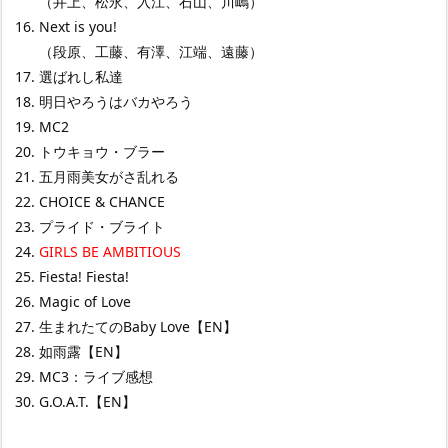
（井上、松永、入江、石山、川嶋）
Next is you!
（段原、工藤、有澤、江端、遠藤）
選ばれし私達
明日やろうはバカやろう
MC2
トウキョウ・ブラー
五月雨美女がさ乱れる
CHOICE & CHANCE
プライド・ブライト
GIRLS BE AMBITIOUS
Fiesta! Fiesta!
Magic of Love
生まれたてのBaby Love【EN】
如雨露【EN】
MC3：ライブ感想
G.O.A.T.【EN】