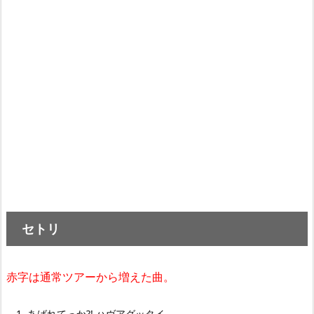
セトリ
赤字は通常ツアーから増えた曲。
あばれてっか?! ハヴアグッタイ