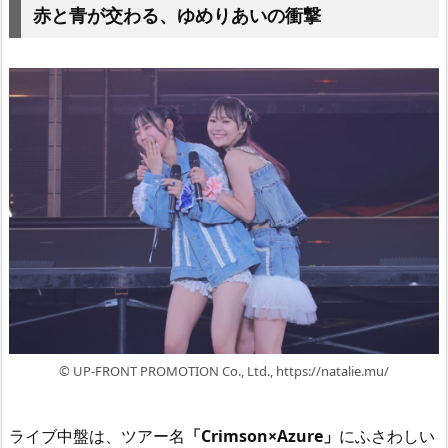
赤と青が交わる、ゆめりあいの衝撃
© UP-FRONT PROMOTION Co., Ltd., https://natalie.mu/
ライブ中盤は、ツアー名
「Crimson×Azure」
にふさわしい