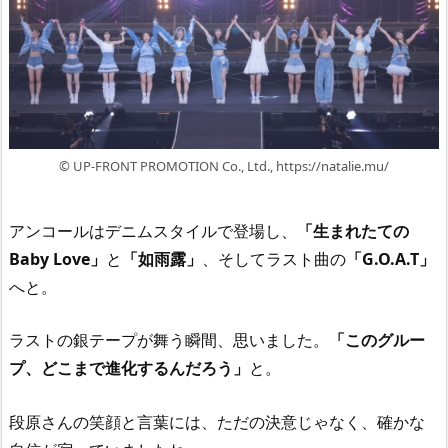
© UP-FRONT PROMOTION Co., Ltd., https://natalie.mu/
アンコールはデニムスタイルで登場し、
「生まれたての
Baby Love」
と
「如雨露」
、そしてラスト曲の
「G.O.A.T」
へと。
ラストの銀テープが舞う瞬間、思いました。
「このグルー
プ、どこまで進化するんだろう」
と。
段原さんの笑顔と言葉には、ただの決意じゃなく、確かな