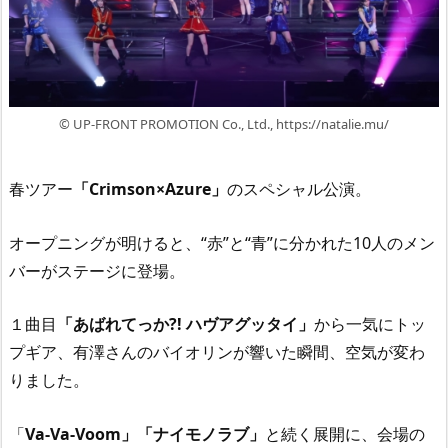
© UP-FRONT PROMOTION Co., Ltd., https://natalie.mu/
春ツアー
「Crimson×Azure」
のスペシャル公演。
オープニングが明けると、“赤”と“青”に分かれた10人のメン
バーがステージに登場。
１曲目
「あばれてっか?! ハヴアグッタイ」
から一気にトッ
プギア、有澤さんのバイオリンが響いた瞬間、空気が変わ
りました。
「
Va-Va-Voom」「ナイモノラブ」
と続く展開に、会場の