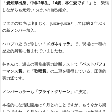
「愛知県出身、中学2年生、14歳、林仁愛です！」
と、緊張
しながらも元気いっぱいの自己紹介。
ヲタクの歓声は凄まじく、Juice=Juiceとしては約２年ぶり
の新メンバー加入。
ハロプロ史では珍しい
「メガネキャラ」
で、現場は一種の
歴史的興奮に包まれていましたね。
林さんは、過去の研修生実力診断テストで
「ベストパフォ
ーマンス賞」
と
「歌唱賞」
の二冠を獲得している、圧倒的
実力派です。
メンバーカラーも
「ブライトグリーン」
に決定。
本格的にな活動開始は９月とのことですが、もう今から楽
しみですね。９月ということは、海外ツアーには参加する