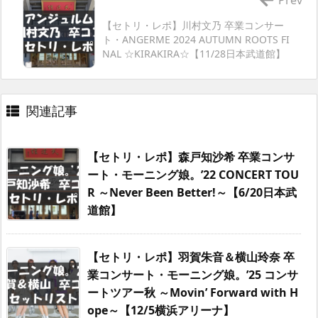
【セトリ・レポ】川村文乃 卒業コンサー
ト・ANGERME 2024 AUTUMN ROOTS FI
NAL ☆KIRAKIRA☆【11/28日本武道館】
関連記事
【セトリ・レポ】森戸知沙希 卒業コンサ
ート・モーニング娘。’22 CONCERT TOU
R ～Never Been Better!～【6/20日本武
道館】
【セトリ・レポ】羽賀朱音＆横山玲奈 卒
業コンサート・モーニング娘。’25 コンサ
ートツアー秋 ～Movin’ Forward with H
ope～【12/5横浜アリーナ】