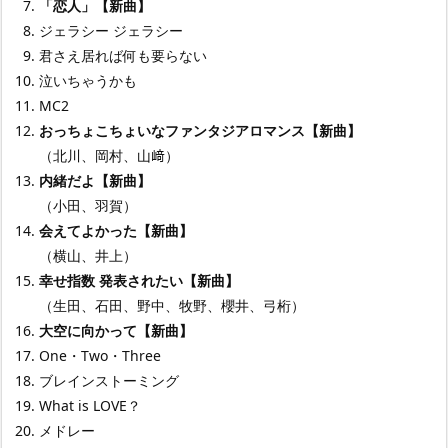
「恋人」【新曲】
ジェラシー ジェラシー
君さえ居れば何も要らない
泣いちゃうかも
MC2
おっちょこちょいなファンタジアロマンス【新曲】
（北川、岡村、山﨑）
内緒だよ【新曲】
（小田、羽賀）
会えてよかった【新曲】
（横山、井上）
幸せ指数 発表されたい【新曲】
（生田、石田、野中、牧野、櫻井、弓桁）
大空に向かって【新曲】
One・Two・Three
ブレインストーミング
What is LOVE？
メドレー