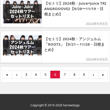
【セトリ】2024秋・Juice=Juice TRI
ANGROOOVE2【9/28〜11/19・日
程まとめ】
2024年9月6日
【セトリ】2024秋・アンジュルム
「ROOTS」【9/21～11/28・日程ま
とめ】
2024年9月6日
«
‹
3
4
5
6
7
8
9
›
»
Copyright ©
2019
-2026
harowotaga