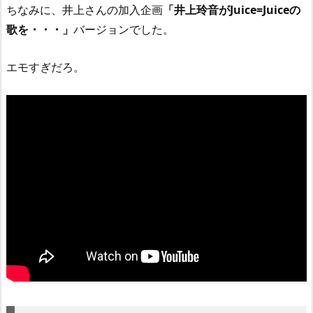
ちなみに、井上さんの加入企画
「井上玲音がJuice=Juiceの
歌を・・・」
バージョンでした。
エモすぎだろ。