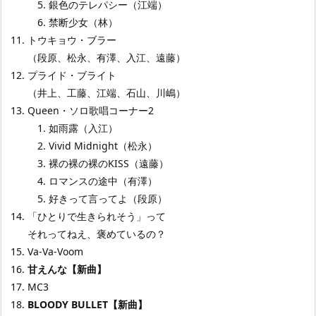
銀色のテレパシー（江端）
禁断少女（林）
トウキョウ・ブラー
（段原、松永、有澤、入江、遠藤）
プライド・ブライト
（井上、工藤、江端、石山、川嶋）
Queen・ソロ歌唱コーナー2
如雨露（入江）
Vivid Midnight（松永）
裸の裸の裸のKISS（遠藤）
ロマンスの途中（有澤）
好きって言ってよ（段原）
「ひとりで生きられそう」って
それってねえ、褒めているの？
Va-Va-Voom
甘えんな【新曲】
MC3
BLOODY BULLET【新曲】