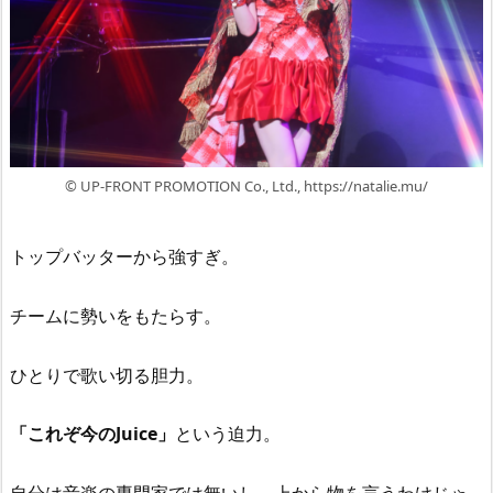
© UP-FRONT PROMOTION Co., Ltd., https://natalie.mu/
トップバッターから強すぎ。
チームに勢いをもたらす。
ひとりで歌い切る胆力。
「これぞ今のJuice」
という迫力。
自分は音楽の専門家では無いし、上から物を言うわけじゃ