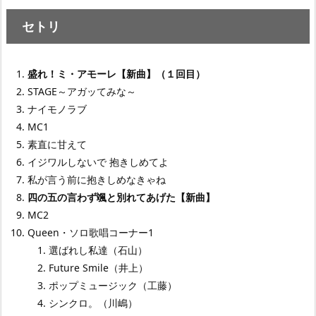
セトリ
盛れ！ミ・アモーレ【新曲】（１回目）
STAGE～アガッてみな～
ナイモノラブ
MC1
素直に甘えて
イジワルしないで 抱きしめてよ
私が言う前に抱きしめなきゃね
四の五の言わず颯と別れてあげた【新曲】
MC2
Queen・ソロ歌唱コーナー1
選ばれし私達（石山）
Future Smile（井上）
ポップミュージック（工藤）
シンクロ。（川嶋）