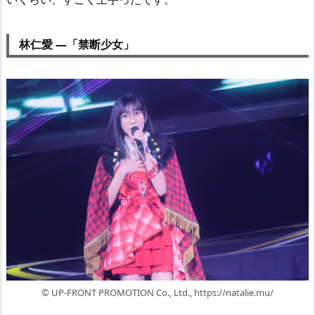
林仁愛 —「禁断少女」
© UP-FRONT PROMOTION Co., Ltd., https://natalie.mu/