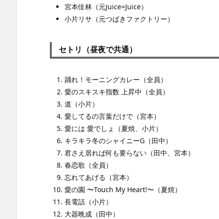
宮本佳林（元Juice=Juice）
小片リサ（元つばきファクトリー）
セトリ（昼夜で共通）
踊れ！モーニングカレー（全員）
愛のスキスキ指数 上昇中（全員）
道（小片）
愛してるの言葉だけで（宮本）
愛には 愛でしょ（夏焼、小片）
キラキラ冬のシャイニーG（田中）
君さえ居れば何も要らない（田中、宮本）
春恋歌（全員）
忘れてあげる（宮本）
愛の園 〜Touch My Heart!〜（夏焼）
長電話（小片）
大器晩成（田中）