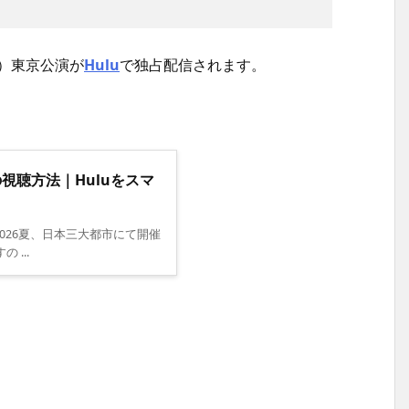
日）東京公演が
Hulu
で独占配信されます。
の視聴方法｜Huluをスマ
Ltd. 2026夏、日本三大都市にて開催
 ...