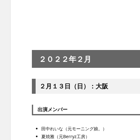
２０２２年２月
２月１３日（日）：
大阪
出演メンバー
田中れいな（元モーニング娘。）
夏焼雅（元Berryz工房）