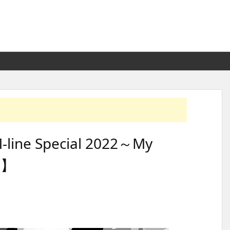
e Special 2022～My
幕】