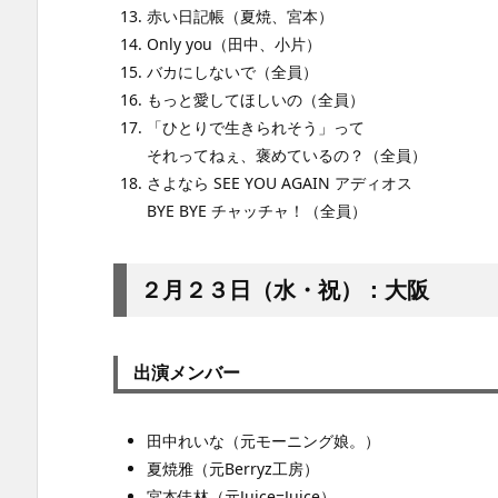
赤い日記帳（夏焼、宮本）
Only you（田中、小片）
バカにしないで（全員）
もっと愛してほしいの（全員）
「ひとりで生きられそう」って
それってねぇ、褒めているの？（全員）
さよなら SEE YOU AGAIN アディオス
BYE BYE チャッチャ！（全員）
２月２３日（水・祝）：
大阪
出演メンバー
田中れいな（元モーニング娘。）
夏焼雅（元Berryz工房）
宮本佳林（元Juice=Juice）