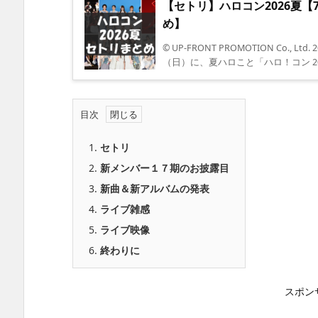
【セトリ】ハロコン2026夏【7
め】
© UP-FRONT PROMOTION Co., L
（日）に、夏ハロこと「ハロ！コン 2026
目次
1.
セトリ
2.
新メンバー１７期のお披露目
3.
新曲＆新アルバムの発表
4.
ライブ雑感
5.
ライブ映像
6.
終わりに
スポン