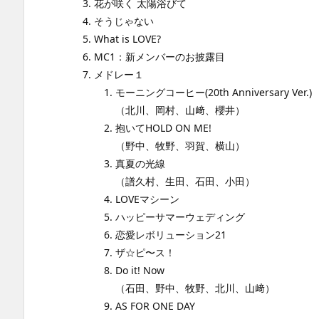
花が咲く 太陽浴びて
そうじゃない
What is LOVE?
MC1：新メンバーのお披露目
メドレー１
モーニングコーヒー(20th Anniversary Ver.)
（北川、岡村、山﨑、櫻井）
抱いてHOLD ON ME!
（野中、牧野、羽賀、横山）
真夏の光線
（譜久村、生田、石田、小田）
LOVEマシーン
ハッピーサマーウェディング
恋愛レボリューション21
ザ☆ピ〜ス！
Do it! Now
（石田、野中、牧野、北川、山﨑）
AS FOR ONE DAY