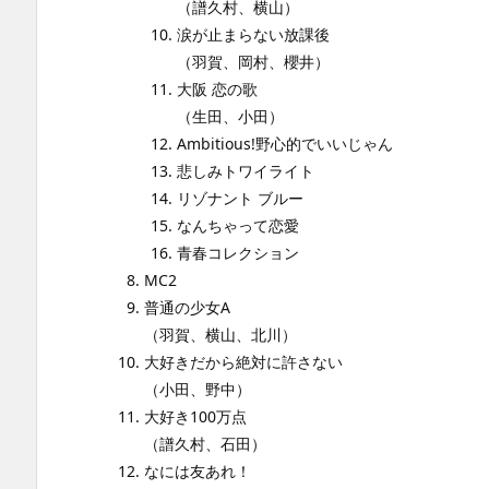
（譜久村、横山）
涙が止まらない放課後
（羽賀、岡村、櫻井）
大阪 恋の歌
（生田、小田）
Ambitious!野心的でいいじゃん
悲しみトワイライト
リゾナント ブルー
なんちゃって恋愛
青春コレクション
MC2
普通の少女A
（羽賀、横山、北川）
大好きだから絶対に許さない
（小田、野中）
大好き100万点
（譜久村、石田）
なには友あれ！