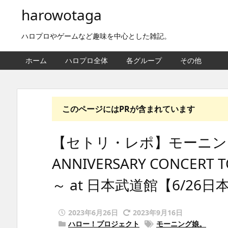
harowotaga
ハロプロやゲームなど趣味を中心とした雑記。
ホーム
ハロプロ全体
各グループ
その他
このページにはPRが含まれています
【セトリ・レポ】モーニング娘
ANNIVERSARY CONCERT TO
～ at 日本武道館【6/26
2023年6月26日
2023年9月16日
ハロー！プロジェクト
モーニング娘。