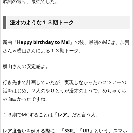
歌詞の通り、最強でした。
漫才のような１３期トーク
新曲
「Happy birthday to Me!」
の後、最初のMCは、加賀
さん＆横山さんによる１３期トーク。
横山さんの安定感よ。
行き先まで計画していたが、実現しなかったバスツアーの
話をはじめ、２人のやりとりが漫才のようで、めちゃくち
ゃ面白かったですね。
１３期でMCすることは
「レア」
だと言う人。
レア度合いを例える際に、
「SSR」「UR」
という、スマホ