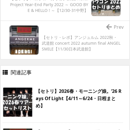
Project Year-End Party 2022 ～ GOOD BY
E & HELLO ! ～【12/30-31中野】
Prev
【セトリ・レポ】アンジュルム 2022秋・
武道館 concert 2022 autumn final ANGEL
SMILE【11/30日本武道館】
関連記事
【セトリ】2026春・モーニング娘。’26 R
ays Of Light【4/11～6/24・日程まと
め】