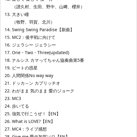
（譜久村、生田、野中、山﨑、櫻井）
大きい瞳
（牧野、羽賀、北川）
Swing Swing Paradise【新曲】
MC2：後半戦に向けて
ジェラシー ジェラシー
One・Two・Three(updated)
ナルシス カマってちゃん協奏曲第5番
ビートの惑星
人間関係No way way
ドッカ～ン カプリッチオ
わがまま 気のまま 愛のジョーク
MC3
歩いてる
強気で行こうぜ！【EN】
What is LOVE?【EN】
MC4：ライブ感想
Give me 愛＠加賀ソロ【EN】