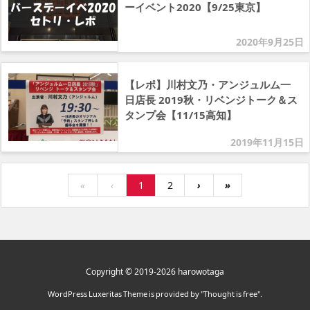
ーイベント2020【9/25東京】
2020年9月25日
【レポ】川村文乃・アンジュルム一
日店長 2019秋・リベンジトーク＆ス
タンプ会【11/15高知】
2019年11月15日
«
‹
1
2
›
»
Copyright ©
2019
-2026
harowotaga
WordPress Luxeritas Theme is provided by "
Thought is free
".