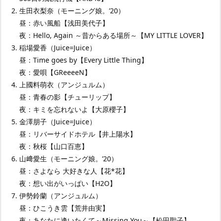
生田衣梨奈（モーニング娘。’20）
昼：赤い風船【浅田美代子】
夜：Hello, Again ～昔からある場所～【MY LITTLE LOVER】
稲場愛香（Juice=Juice）
昼：Time goes by【Every Little Thing】
夜：愛唄【GReeeeN】
上國料萌衣（アンジュルム）
昼：青春の影【チューリップ】
夜：キミを忘れないよ【大原櫻子】
金澤朋子（Juice=Juice）
昼：リバーサイドホテル【井上陽水】
夜：秋桜【山口百恵】
山﨑愛生（モーニング娘。’20）
昼：さよなら 大好きな人【花*花】
夜：想い出がいっぱい【H2O】
伊勢鈴蘭（アンジュルム）
昼：ひこうき雲【荒井由実】
夜：あなたに逢いたくて～Missing You～【松田聖子】