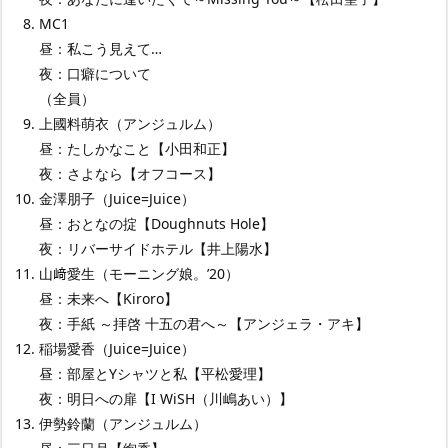
MC1
昼：私こう見えて…
夜：口癖について
（全員）
上國料萌衣（アンジュルム）
昼：たしかなこと【小田和正】
夜：さよなら【オフコース】
金澤朋子（Juice=Juice）
昼：おとなの掟【Doughnuts Hole】
夜：リバーサイドホテル【井上陽水】
山﨑愛生（モーニング娘。’20）
昼：未来へ【Kiroro】
夜：手紙 ～拝啓 十五の君へ～【アンジェラ・アキ】
稲場愛香（Juice=Juice）
昼：部屋とYシャツと私【平松愛理】
夜：明日への扉【I WiSH（川嶋あい）】
伊勢鈴蘭（アンジュルム）