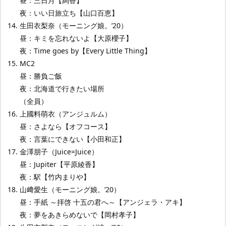
昼：三日月【絢香】
夜：いい日旅立ち【山口百恵】
生田衣梨奈（モーニング娘。’20）
昼：キミを忘れないよ【大原櫻子】
夜：Time goes by【Every Little Thing】
MC2
昼：勝負ご飯
夜：北海道で行きたい場所
（全員）
上國料萌衣（アンジュルム）
昼：さよなら【オフコース】
夜：言葉にできない【小田和正】
金澤朋子（Juice=Juice）
昼：Jupiter【平原綾香】
夜：駅【竹内まりや】
山﨑愛生（モーニング娘。’20）
昼：手紙 ～拝啓 十五の君へ～【アンジェラ・アキ】
夜：夢をあきらめないで【岡村孝子】