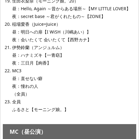
生田衣梨奈（モーニング娘。’20）
昼：Hello, Again ～昔からある場所～【MY LITTLE LOVER】
夜：secret base ～君がくれたもの～【ZONE】
稲場愛香（Juice=Juice）
昼：明日への扉【I WiSH（川嶋あい）】
夜：会いたくて 会いたくて【西野カナ】
伊勢鈴蘭（アンジュルム）
昼：ハナミズキ【一青窈】
夜：三日月【絢香】
MC3
昼：直せない癖
夜：憧れの人
（全員）
全員
ふるさと【モーニング娘。】
MC（昼公演）