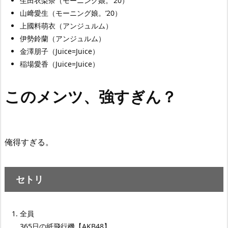
生田衣梨奈（モーニング娘。’20）
山﨑愛生（モーニング娘。’20）
上國料萌衣（アンジュルム）
伊勢鈴蘭（アンジュルム）
金澤朋子（Juice=Juice）
稲場愛香（Juice=Juice）
このメンツ、強すぎん？
俺得すぎる。
セトリ
全員
365日の紙飛行機【AKB48】