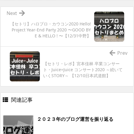
Next
【セトリ】ハロプロ・カウコン2020 Hello!
Project Year-End Party 2020 〜GOOD BY
E & HELLO ! 〜【12/31中野】
Prev
【セトリ・レポ】宮本佳林 卒業コンサー
ト・Juice=Juice コンサート2020 ～続いて
いくSTORY～ 【12/10日本武道館】
関連記事
２０２３年のブログ運営を振り返る