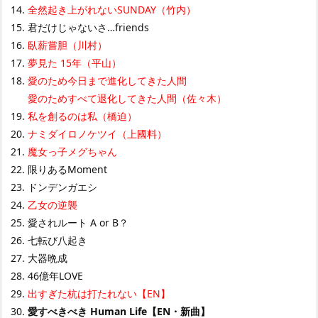
全然起き上がれないSUNDAY（竹内）
君だけじゃないさ…friends
臥薪嘗胆（川村）
夢見た 15年（平山）
愛のため今日まで進化してきた人間
愛のためすべて退化してきた人間（佐々木）
私を創るのは私（橋迫）
ナミダイロノケツイ（上國料）
魔女っ子メグちゃん
限りあるMoment
ドンデンガエシ
乙女の逆襲
愛されルート A or B？
七転び八起き
大器晩成
46億年LOVE
出すぎた杭は打たれない【EN】
愛すべきべき Human Life【EN・新曲】