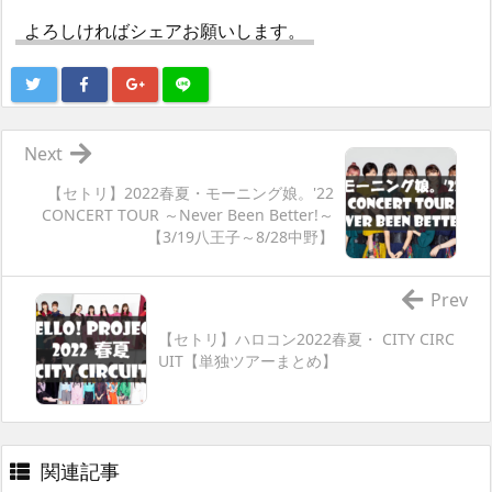
よろしければシェアお願いします。
Next
【セトリ】2022春夏・モーニング娘。'22
CONCERT TOUR ～Never Been Better!～
【3/19八王子～8/28中野】
Prev
【セトリ】ハロコン2022春夏・ CITY CIRC
UIT【単独ツアーまとめ】
関連記事