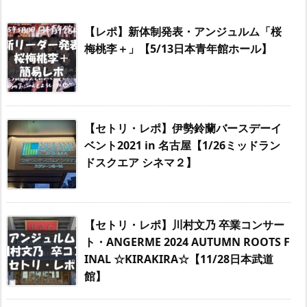
【レポ】新体制発表・アンジュルム「桜
梅桃李＋」【5/13日本青年館ホール】
【セトリ・レポ】伊勢鈴蘭バースデーイ
ベント2021 in 名古屋【1/26ミッドラン
ドスクエア シネマ２】
【セトリ・レポ】川村文乃 卒業コンサー
ト・ANGERME 2024 AUTUMN ROOTS F
INAL ☆KIRAKIRA☆【11/28日本武道
館】