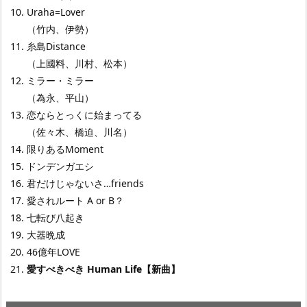
Uraha=Lover
（竹内、伊勢）
糸島Distance
（上國料、川村、松本）
ミラー・ミラー
（為永、平山）
恋ならとっくに始まってる
（佐々木、橋迫、川名）
限りあるMoment
ドンデンガエシ
君だけじゃないさ…friends
愛されルート A or B？
七転び八起き
大器晩成
46億年LOVE
愛すべきべき Human Life【新曲】