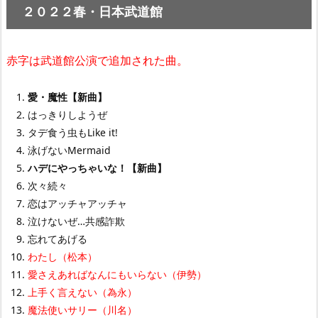
２０２２春・日本
武道館
赤字は武道館公演で追加された曲。
愛・魔性【新曲】
はっきりしようぜ
タデ食う虫もLike it!
泳げないMermaid
ハデにやっちゃいな！【新曲】
次々続々
恋はアッチャアッチャ
泣けないぜ…共感詐欺
忘れてあげる
わたし（松本）
愛さえあればなんにもいらない（伊勢）
上手く言えない（為永）
魔法使いサリー（川名）