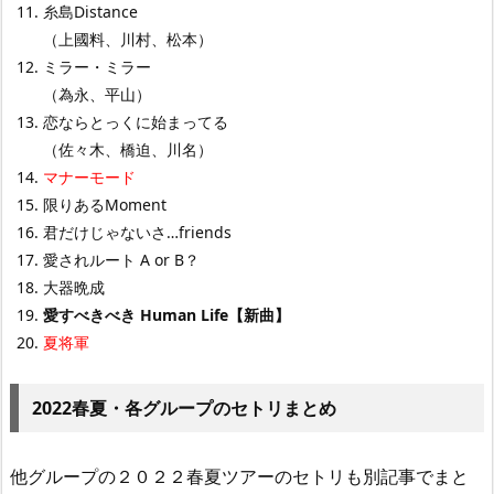
糸島Distance
（上國料、川村、松本）
ミラー・ミラー
（為永、平山）
恋ならとっくに始まってる
（佐々木、橋迫、川名）
マナーモード
限りあるMoment
君だけじゃないさ…friends
愛されルート A or B？
大器晩成
愛すべきべき Human Life【新曲】
夏将軍
2022春夏・各グループのセトリまとめ
他グループの２０２２春夏ツアーのセトリも別記事でまと